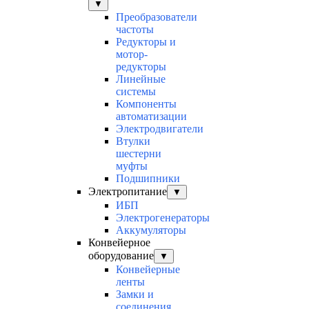
▼
Преобразователи
частоты
Редукторы и
мотор-
редукторы
Линейные
системы
Компоненты
автоматизации
Электродвигатели
Втулки
шестерни
муфты
Подшипники
Электропитание
▼
ИБП
Электрогенераторы
Аккумуляторы
Конвейерное
оборудование
▼
Конвейерные
ленты
Замки и
соединения