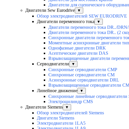
Двигатели для сценического оборудован
Двигатели Sew Eurodrive
▼
Обзор электродвигателей SEW EURODRIVE
Двигатели переменного тока
▼
Двигатели переменного тока DR../DRN/
Двигатели переменного тока DR.. (2 ско
Синхронные двигатели переменного ток
Моментные асинхронные двигатели ти
Однофазные двигатели DRK
Асептические двигатели DAS
Взрывозащищенные двигатели перемен
Серводвигатели
▼
Синхронные серводвигатели CMP
Синхронные серводвигатели CM
Асинхронные серводвигатели DRL
Взрывозащищенные серводвигатели C
Линейное движение
▼
Синхронные линейные серводвигатели
Электроцилиндр CMS
Двигатели Siemens
▼
Обзор электродвигателей Siemens
Двигатели Siemens
Электродвигатели 1LA5
Электродвигатели 1LA9