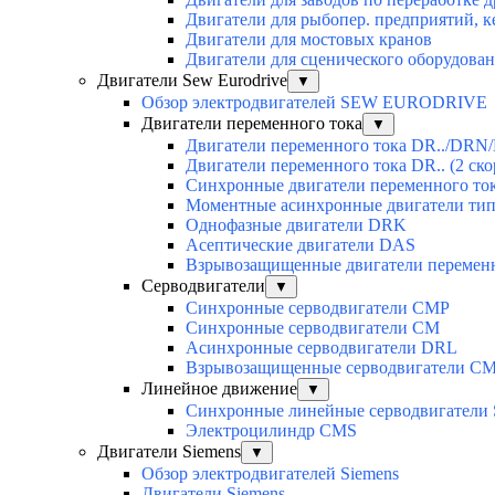
Двигатели для рыбопер. предприятий, 
Двигатели для мостовых кранов
Двигатели для сценического оборудован
Двигатели Sew Eurodrive
▼
Обзор электродвигателей SEW EURODRIVE
Двигатели переменного тока
▼
Двигатели переменного тока DR../DRN/
Двигатели переменного тока DR.. (2 ско
Синхронные двигатели переменного ток
Моментные асинхронные двигатели ти
Однофазные двигатели DRK
Асептические двигатели DAS
Взрывозащищенные двигатели перемен
Серводвигатели
▼
Синхронные серводвигатели CMP
Синхронные серводвигатели CM
Асинхронные серводвигатели DRL
Взрывозащищенные серводвигатели C
Линейное движение
▼
Синхронные линейные серводвигатели
Электроцилиндр CMS
Двигатели Siemens
▼
Обзор электродвигателей Siemens
Двигатели Siemens