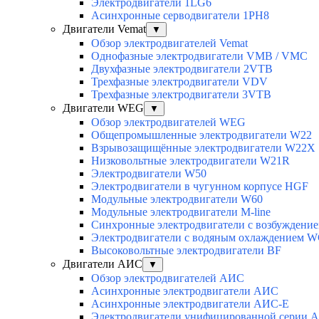
Электродвигатели 1LG6
Асинхронные серводвигатели 1PH8
Двигатели Vemat
▼
Обзор электродвигателей Vemat
Однофазные электродвигатели VMB / VMC
Двухфазные электродвигатели 2VTB
Трехфазные электродвигатели VDV
Трехфазные электродвигатели 3VTB
Двигатели WEG
▼
Обзор электродвигателей WEG
Общепромышленные электродвигатели W22
Взрывозащищённые электродвигатели W22X
Низковольтные электродвигатели W21R
Электродвигатели W50
Электродвигатели в чугунном корпусе HGF
Модульные электродвигатели W60
Модульные электродвигатели M-line
Синхронные электродвигатели с возбуждением
Электродвигатели с водяным охлаждением 
Высоковольтные электродвигатели BF
Двигатели АИС
▼
Обзор электродвигателей АИС
Асинхронные электродвигатели АИС
Асинхронные электродвигатели АИС-Е
Электродвигатели унифицированной серии 