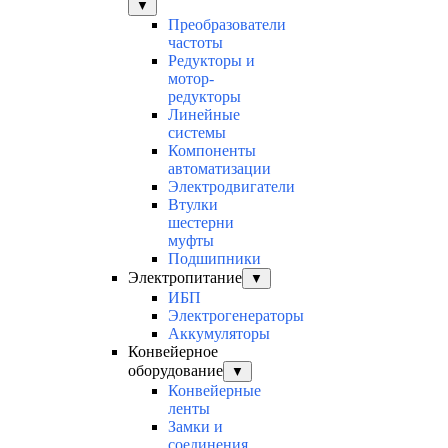
▼
Преобразователи
частоты
Редукторы и
мотор-
редукторы
Линейные
системы
Компоненты
автоматизации
Электродвигатели
Втулки
шестерни
муфты
Подшипники
Электропитание
▼
ИБП
Электрогенераторы
Аккумуляторы
Конвейерное
оборудование
▼
Конвейерные
ленты
Замки и
соединения