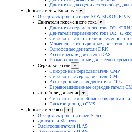
Двигатели для сценического оборудован
Двигатели Sew Eurodrive
▼
Обзор электродвигателей SEW EURODRIVE
Двигатели переменного тока
▼
Двигатели переменного тока DR../DRN/
Двигатели переменного тока DR.. (2 ско
Синхронные двигатели переменного ток
Моментные асинхронные двигатели ти
Однофазные двигатели DRK
Асептические двигатели DAS
Взрывозащищенные двигатели перемен
Серводвигатели
▼
Синхронные серводвигатели CMP
Синхронные серводвигатели CM
Асинхронные серводвигатели DRL
Взрывозащищенные серводвигатели C
Линейное движение
▼
Синхронные линейные серводвигатели
Электроцилиндр CMS
Двигатели Siemens
▼
Обзор электродвигателей Siemens
Двигатели Siemens
Электродвигатели 1LA5
Электродвигатели 1LA9