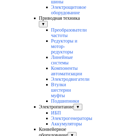
шины
Электрощитовое
оборудование
Приводная техника
▼
Преобразователи
частоты
Редукторы и
мотор-
редукторы
Линейные
системы
Компоненты
автоматизации
Электродвигатели
Втулки
шестерни
муфты
Подшипники
Электропитание
▼
ИБП
Электрогенераторы
Аккумуляторы
Конвейерное
оборудование
▼